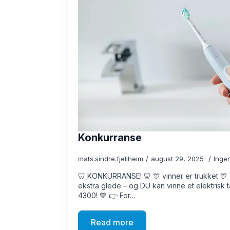
Konkurranse
mats.sindre.fjellheim
august 29, 2025
Inge
🦷 KONKURRANSE! 🦷 🎊 vinner er trukket 🎊 Vi
ekstra glede – og DU kan vinne et elektrisk 
4300! 💙 👉 For…
Read more