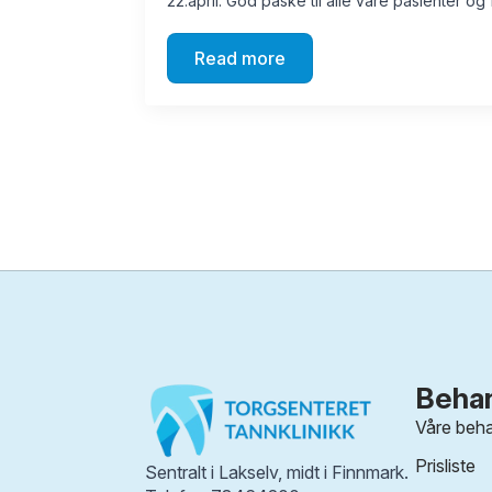
22.april. God påske til alle våre pasienter og
Read more
Behan
Våre beha
Prisliste
Sentralt i Lakselv, midt i Finnmark.