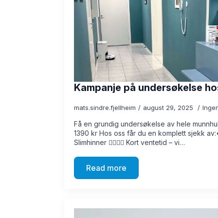
Kampanje på undersøkelse hos
mats.sindre.fjellheim
august 29, 2025
Inge
Få en grundig undersøkelse av hele munnhule
1390 kr Hos oss får du en komplett sjekk av
Slimhinner 👩‍⚕️🧑‍⚕️ Kort ventetid – vi…
Read more