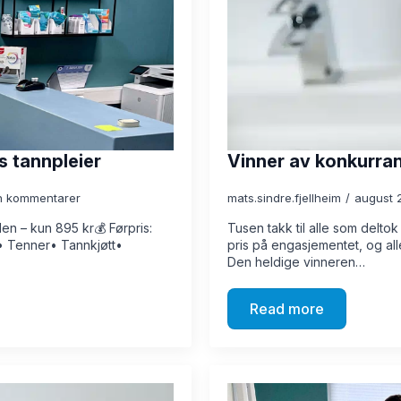
 tannpleier
Vinner av konkurra
n kommentarer
mats.sindre.fjellheim
august 
n – kun 895 kr💰 Førpris:
Tusen takk til alle som deltok 
:• Tenner• Tannkjøtt•
pris på engasjementet, og all
Den heldige vinneren…
Read more