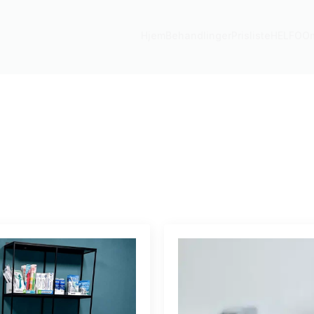
Hjem
Behandlinger
Prisliste
HELFO
O