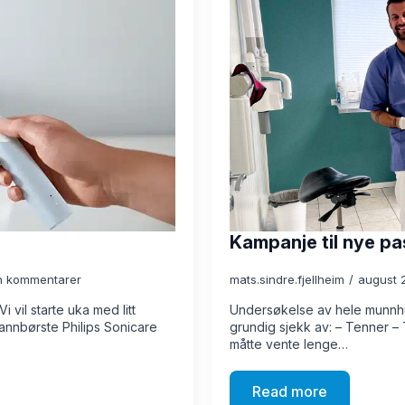
Kampanje til nye pa
n kommentarer
mats.sindre.fjellheim
august 
 vil starte uka med litt
Undersøkelse av hele munnhul
tannbørste Philips Sonicare
grundig sjekk av: – Tenner – 
måtte vente lenge…
Read more