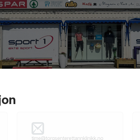
jon
time@torgsenterettannklinikk.no