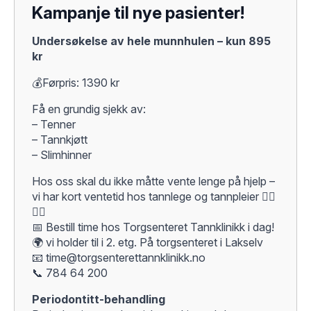
Kampanje til nye pasienter!
Undersøkelse av hele munnhulen – kun 895
kr
💰Førpris: 1390 kr
Få en grundig sjekk av:
– Tenner
– Tannkjøtt
– Slimhinner
Hos oss skal du ikke måtte vente lenge på hjelp –
vi har kort ventetid hos tannlege og tannpleier 👩‍⚕️
🧑‍⚕️
📅 Bestill time hos Torgsenteret Tannklinikk i dag!
🌍 vi holder til i 2. etg. På torgsenteret i Lakselv
📧 time@torgsenterettannklinikk.no
📞 784 64 200
Periodontitt-behandling