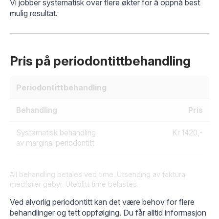
Vi jobber systematisk over flere økter for å oppnå best
mulig resultat.
Pris på periodontittbehandling
Periodontittbehandling
Behandling
Pris
Systematisk behandling
Kr 1420,-
av marginal periodontitt
All behandling betales ved time. Utsending av faktura
medfører gebyr. Uteblitt time belastes.
Ved alvorlig periodontitt kan det være behov for flere
behandlinger og tett oppfølging. Du får alltid informasjon