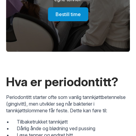
Bestill time
Hva er periodontitt?
Periodontitt starter ofte som vanlig tannkjøttbetennelse
(gingivitt), men utvikler seg når bakterier i
tannkjøttslommene får feste. Dette kan føre til:
Tilbaketrukket tannkjøtt
Dårlig ånde og blødning ved pussing
Løse tenner og endret bitt